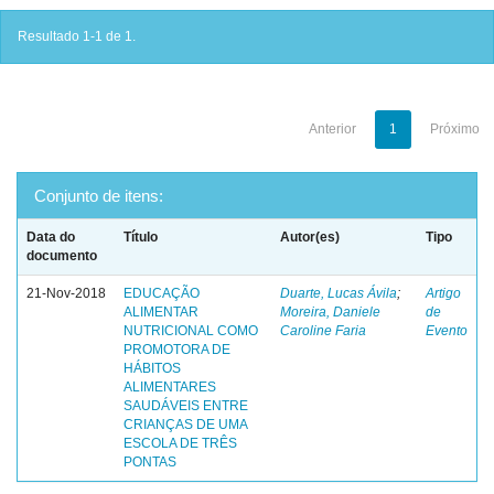
Resultado 1-1 de 1.
Anterior
1
Próximo
Conjunto de itens:
Data do
Título
Autor(es)
Tipo
documento
21-Nov-2018
EDUCAÇÃO
Duarte, Lucas Ávila
;
Artigo
ALIMENTAR
Moreira, Daniele
de
NUTRICIONAL COMO
Caroline Faria
Evento
PROMOTORA DE
HÁBITOS
ALIMENTARES
SAUDÁVEIS ENTRE
CRIANÇAS DE UMA
ESCOLA DE TRÊS
PONTAS