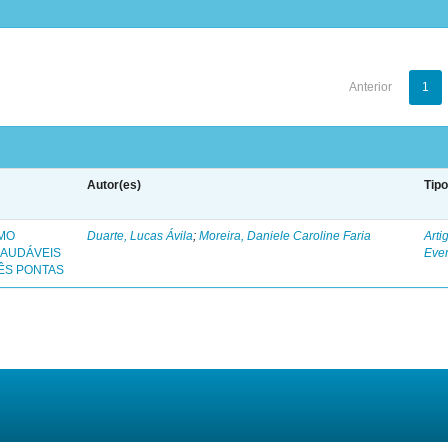
Anterior
1
Autor(es)
Tip
OMO
Duarte, Lucas Ávila
;
Moreira, Daniele Caroline Faria
Arti
SAUDÁVEIS
Eve
ÊS PONTAS