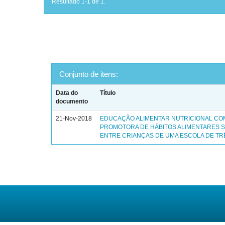
Resultado 1-1 de 1.
Conjunto de itens:
Data do
Título
documento
21-Nov-2018
EDUCAÇÃO ALIMENTAR NUTRICIONAL C
PROMOTORA DE HÁBITOS ALIMENTARES 
ENTRE CRIANÇAS DE UMA ESCOLA DE TR