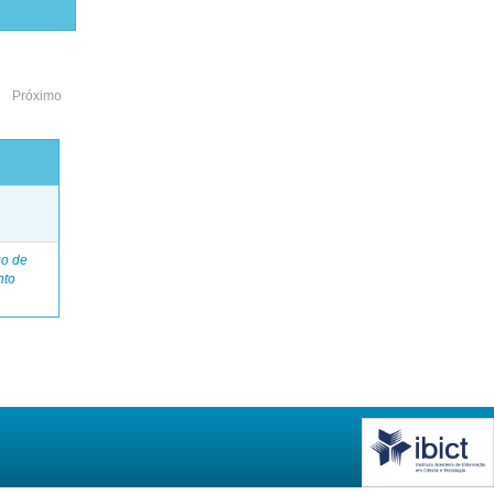
Próximo
o
go de
nto