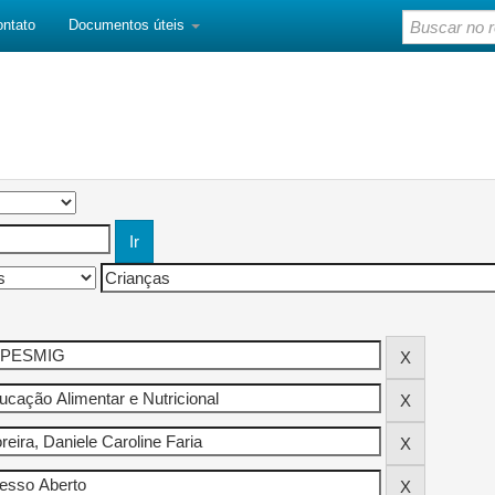
ontato
Documentos úteis