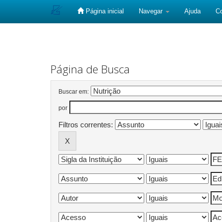
Página inicial
Navegar
Ajuda
C
Skip
navigation
Página de Busca
Buscar em:
por
Filtros correntes: