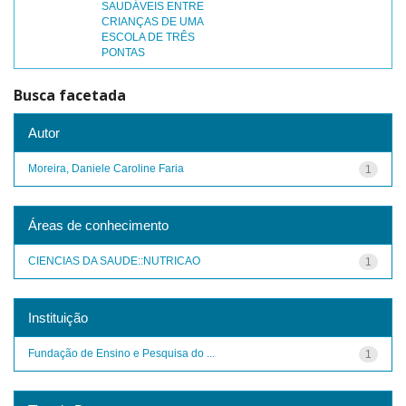
SAUDÁVEIS ENTRE
CRIANÇAS DE UMA
ESCOLA DE TRÊS
PONTAS
Busca facetada
Autor
Moreira, Daniele Caroline Faria
1
Áreas de conhecimento
CIENCIAS DA SAUDE::NUTRICAO
1
Instituição
Fundação de Ensino e Pesquisa do ...
1