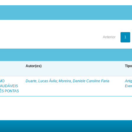
Anterior
1
Autor(es)
Tip
OMO
Duarte, Lucas Ávila
;
Moreira, Daniele Caroline Faria
Arti
SAUDÁVEIS
Eve
ÊS PONTAS