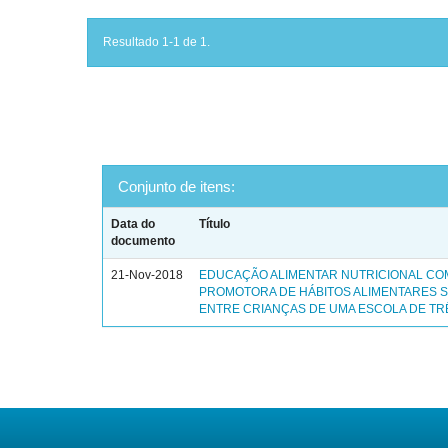
Resultado 1-1 de 1.
Conjunto de itens:
Data do
Título
documento
21-Nov-2018
EDUCAÇÃO ALIMENTAR NUTRICIONAL C
PROMOTORA DE HÁBITOS ALIMENTARES 
ENTRE CRIANÇAS DE UMA ESCOLA DE TR