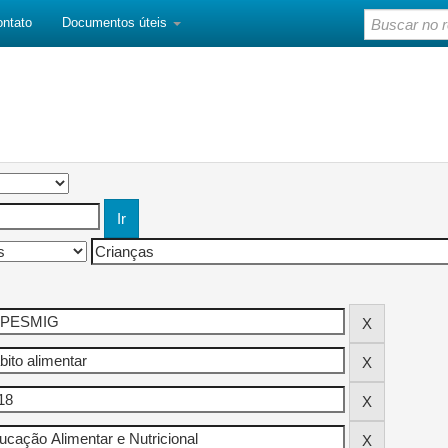
ontato
Documentos úteis