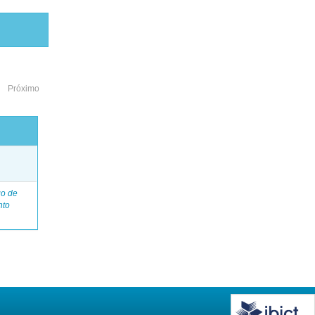
Próximo
o
go de
nto