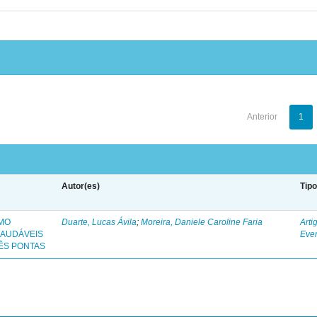
Anterior
1
Autor(es)
Tip
OMO
Duarte, Lucas Ávila
;
Moreira, Daniele Caroline Faria
Arti
SAUDÁVEIS
Eve
ÊS PONTAS