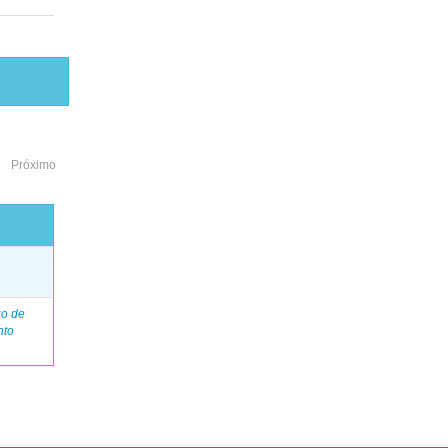
Próximo
o
go de
nto