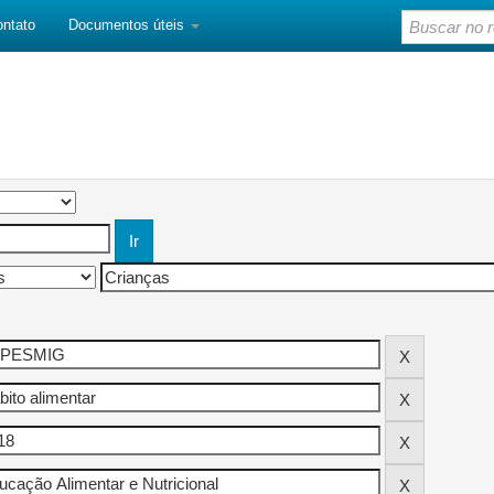
ontato
Documentos úteis