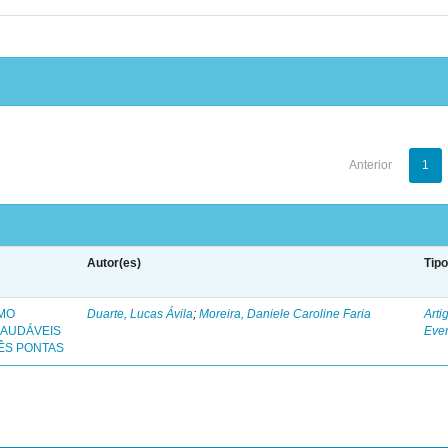
Anterior
1
Autor(es)
Tip
OMO
Duarte, Lucas Ávila
;
Moreira, Daniele Caroline Faria
Arti
SAUDÁVEIS
Eve
ÊS PONTAS