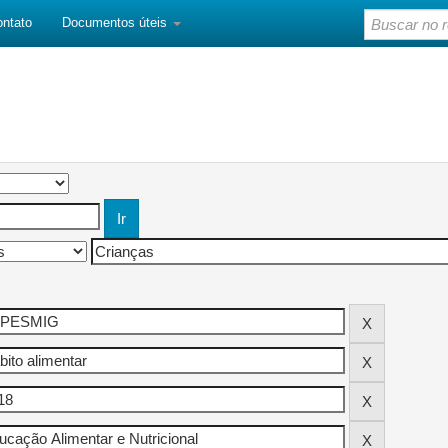
ontato
Documentos úteis