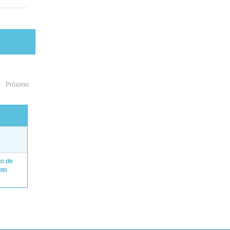
Próximo
o
go de
nto