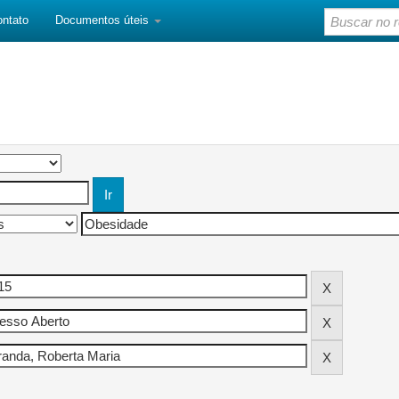
ontato
Documentos úteis