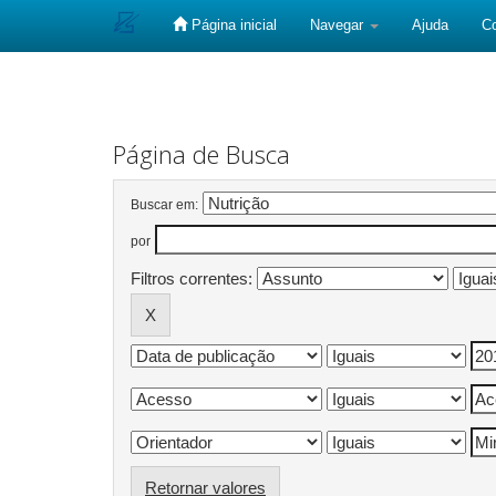
Página inicial
Navegar
Ajuda
C
Skip
navigation
Página de Busca
Buscar em:
por
Filtros correntes:
Retornar valores