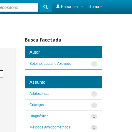
Entrar em:
Idioma
Busca facetada
Autor
Botelho, Luciane Azevedo
1
Assunto
Adolecência
1
Crianças
1
Diagnóstico
1
Métodos antropométricos
1