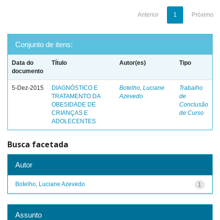
Anterior
1
Próximo
Conjunto de itens:
Data do
Título
Autor(es)
Tipo
documento
5-Dez-2015
DIAGNÓSTICO E
Botelho, Luciane
Trabalho
TRATAMENTO DA
Azevedo
de
OBESIDADE DE
Conclusão
CRIANÇAS E
de Curso
ADOLECENTES
Busca facetada
Autor
Botelho, Luciane Azevedo
1
Assunto