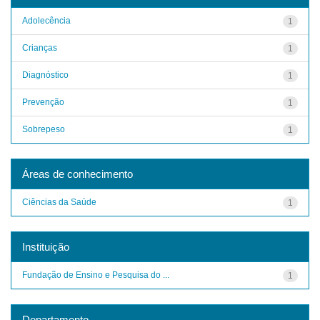
Adolecência
1
Crianças
1
Diagnóstico
1
Prevenção
1
Sobrepeso
1
Áreas de conhecimento
Ciências da Saúde
1
Instituição
Fundação de Ensino e Pesquisa do ...
1
Departamento