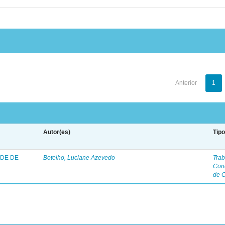
Anterior
1
Autor(es)
Tip
ADE DE
Botelho, Luciane Azevedo
Trab
Con
de 