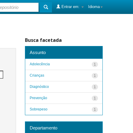
Entrar em:
Idioma
Busca facetada
Assunto
Adolecência
1
Crianças
1
Diagnóstico
1
Prevenção
1
Sobrepeso
1
Departamento