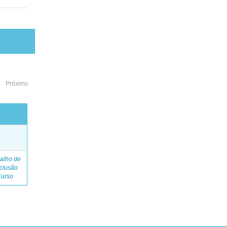
Próximo
o
alho de
clusão
Curso