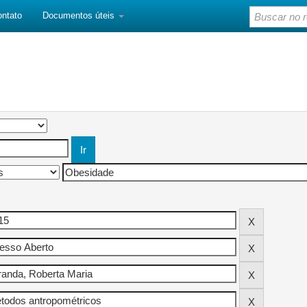
ontato
Documentos úteis