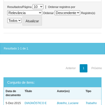
|
Resultados/Página
Ordenar registros por
Ordenar
Registro(s)
Resultado 1-1 de 1.
Anterior
1
Próximo
Conjunto de itens:
Data do
Título
Autor(es)
Tipo
documento
5-Dez-2015
DIAGNÓSTICO E
Botelho, Luciane
Trabalho