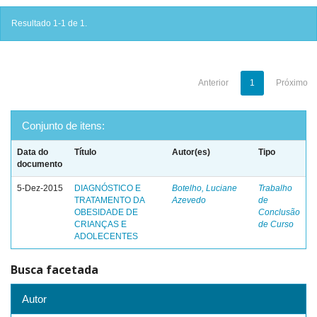
Resultado 1-1 de 1.
Anterior
1
Próximo
Conjunto de itens:
Data do
Título
Autor(es)
Tipo
documento
5-Dez-2015
DIAGNÓSTICO E
Botelho, Luciane
Trabalho
TRATAMENTO DA
Azevedo
de
OBESIDADE DE
Conclusão
CRIANÇAS E
de Curso
ADOLECENTES
Busca facetada
Autor