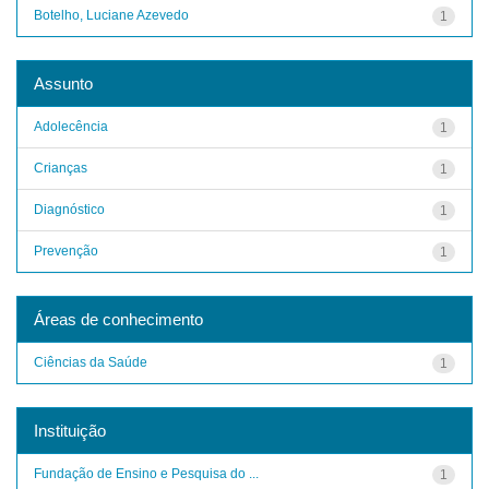
Botelho, Luciane Azevedo
1
Assunto
Adolecência
1
Crianças
1
Diagnóstico
1
Prevenção
1
Áreas de conhecimento
Ciências da Saúde
1
Instituição
Fundação de Ensino e Pesquisa do ...
1