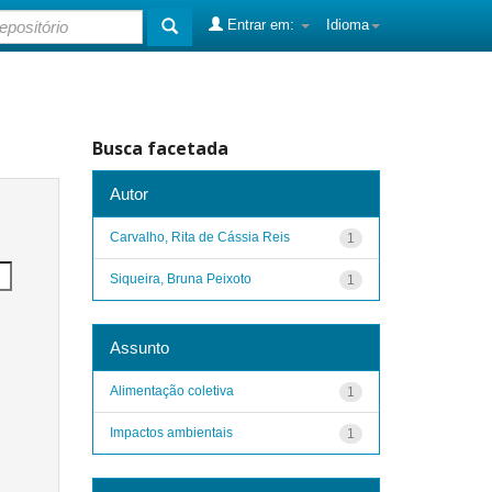
Entrar em:
Idioma
Busca facetada
Autor
Carvalho, Rita de Cássia Reis
1
Siqueira, Bruna Peixoto
1
Assunto
Alimentação coletiva
1
Impactos ambientais
1