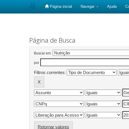
Página inicial
Navegar
Ajuda
C
Skip
navigation
Página de Busca
Buscar em:
por
Filtros correntes:
Retornar valores