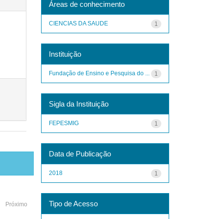
Áreas de conhecimento
CIENCIAS DA SAUDE
1
Instituição
Fundação de Ensino e Pesquisa do ...
1
Sigla da Instituição
FEPESMIG
1
Data de Publicação
2018
1
Tipo de Acesso
Próximo