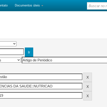
ontato
Documentos úteis