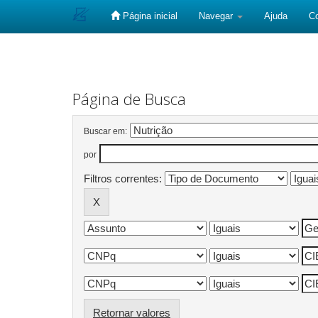
Página inicial
Navegar
Ajuda
C
Skip
navigation
Página de Busca
Buscar em:
por
Filtros correntes:
Retornar valores