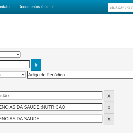
ontato
Documentos úteis