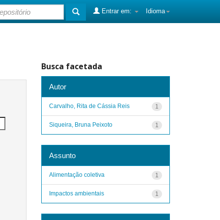
Entrar em:
Idioma
Busca facetada
Autor
Carvalho, Rita de Cássia Reis
1
Siqueira, Bruna Peixoto
1
Assunto
Alimentação coletiva
1
Impactos ambientais
1