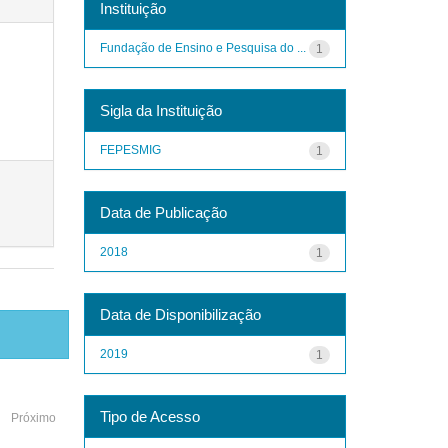
Instituição
Fundação de Ensino e Pesquisa do ...
1
Sigla da Instituição
FEPESMIG
1
Data de Publicação
2018
1
Data de Disponibilização
2019
1
Tipo de Acesso
Próximo