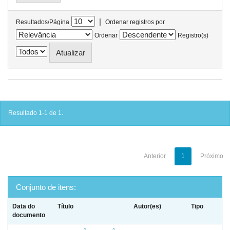
|
Resultados/Página
Ordenar registros por
Ordenar
Registro(s)
Resultado 1-1 de 1.
Anterior
1
Próximo
Conjunto de itens:
Data do
Título
Autor(es)
Tipo
documento