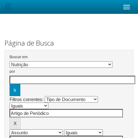
Skip
navigation
Página de Busca
Buscar em:
por
Filtros correntes: