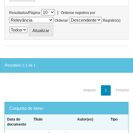
|
Resultados/Página
Ordenar registros por
Ordenar
Registro(s)
Resultado 1-1 de 1.
Anterior
1
Próximo
Conjunto de itens:
Data do
Título
Autor(es)
Tipo
documento