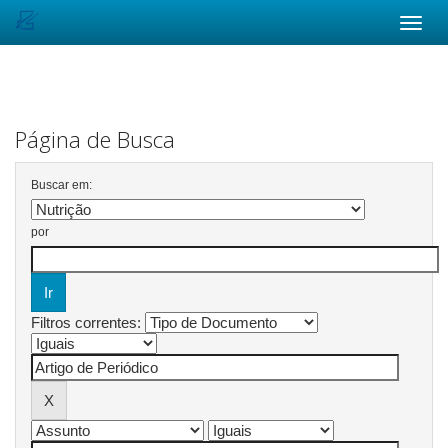
Skip
navigation
Página de Busca
Buscar em:
por
Filtros correntes: