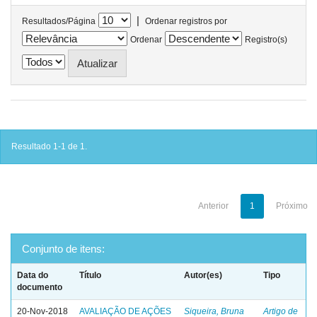
|
Resultados/Página
Ordenar registros por
Ordenar
Registro(s)
Resultado 1-1 de 1.
Anterior
1
Próximo
Conjunto de itens:
Data do
Título
Autor(es)
Tipo
documento
20-Nov-2018
AVALIAÇÃO DE AÇÕES
Siqueira, Bruna
Artigo de