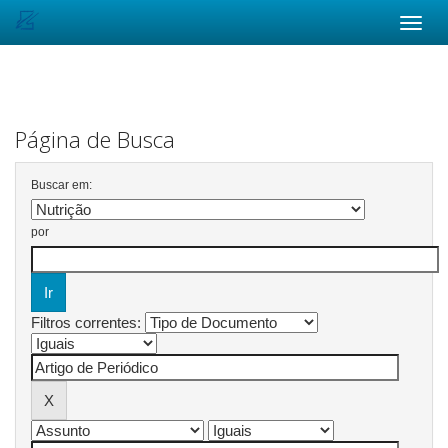
Skip
navigation
Página de Busca
Buscar em:
por
Filtros correntes: