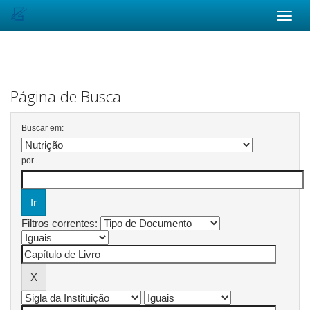
Skip
navigation
Página de Busca
Buscar em:
por
Filtros correntes: