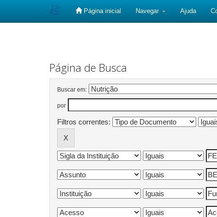
Página inicial
Navegar
Ajuda
C
Skip
navigation
Página de Busca
Buscar em:
por
Filtros correntes: