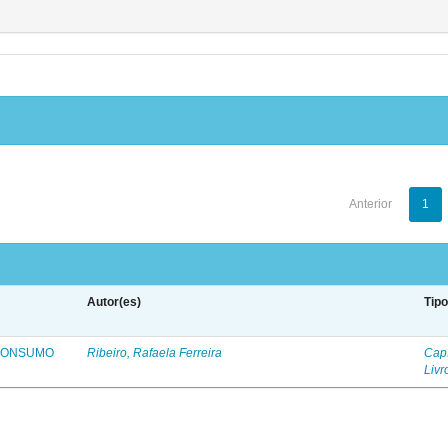
Anterior
1
Autor(es)
Tip
 CONSUMO
Ribeiro, Rafaela Ferreira
Capí
Livr