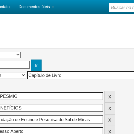
ontato
Documentos úteis