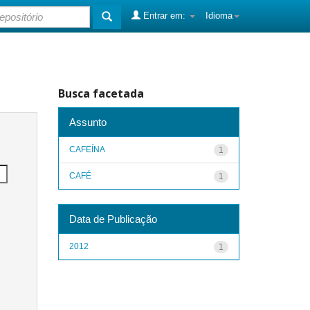
Entrar em:
Idioma
Busca facetada
Assunto
CAFEÍNA
1
CAFÉ
1
Data de Publicação
2012
1