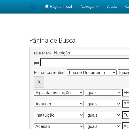
Página inicial
Navegar
Ajuda
C
Skip
navigation
Página de Busca
Buscar em:
por
Filtros correntes: