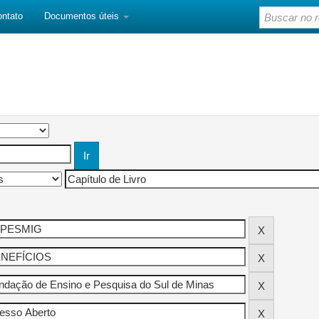
ontato
Documentos úteis