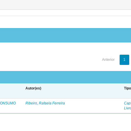
Anterior
1
Autor(es)
Tip
 CONSUMO
Ribeiro, Rafaela Ferreira
Capí
Livr