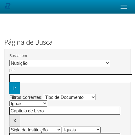
Skip
navigation
Página de Busca
Buscar em:
por
Filtros correntes: