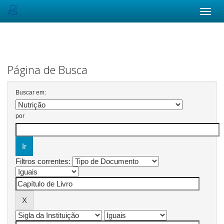
Skip
navigation
Página de Busca
Buscar em:
por
Filtros correntes: