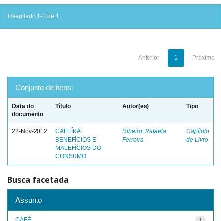
Resultado 1-1 de 1.
Anterior
1
Próximo
Conjunto de itens:
Data do
Título
Autor(es)
Tipo
documento
22-Nov-2012
CAFEÍNA:
Ribeiro, Rafaela
Capítulo
BENEFÍCIOS E
Ferreira
de Livro
MALEFÍCIOS DO
CONSUMO
Busca facetada
Assunto
CAFÉ
1