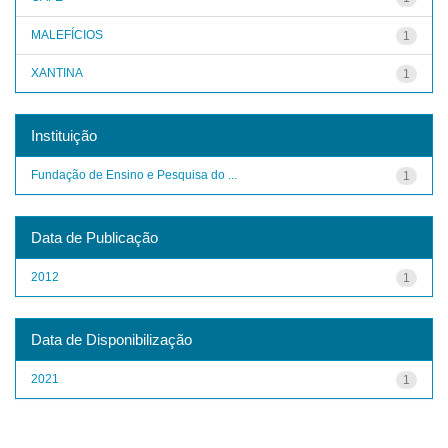
MALEFÍCIOS
1
XANTINA
1
Instituição
Fundação de Ensino e Pesquisa do ...
1
Data de Publicação
2012
1
Data de Disponibilização
2021
1