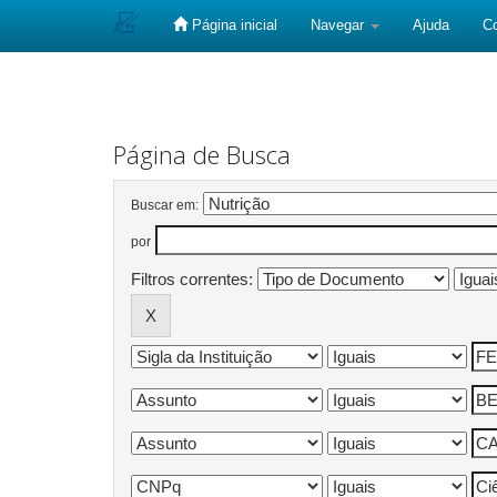
Página inicial
Navegar
Ajuda
C
Skip
navigation
Página de Busca
Buscar em:
por
Filtros correntes: