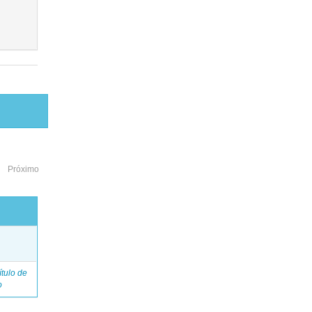
Próximo
o
tulo de
o