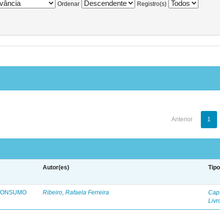
Ordenar
Registro(s)
Anterior
1
Autor(es)
Tip
 CONSUMO
Ribeiro, Rafaela Ferreira
Capí
Livr