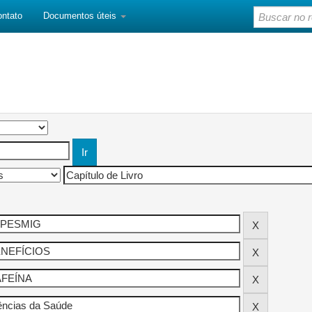
ontato
Documentos úteis