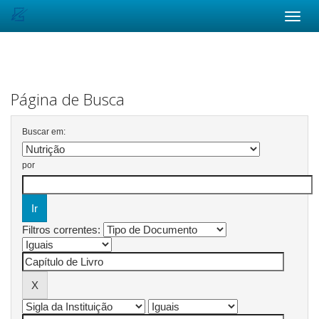
Skip
navigation
Página de Busca
Buscar em:
por
Filtros correntes: