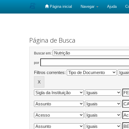
Página inicial
Navegar
Ajuda
C
Skip
navigation
Página de Busca
Buscar em:
por
Filtros correntes: