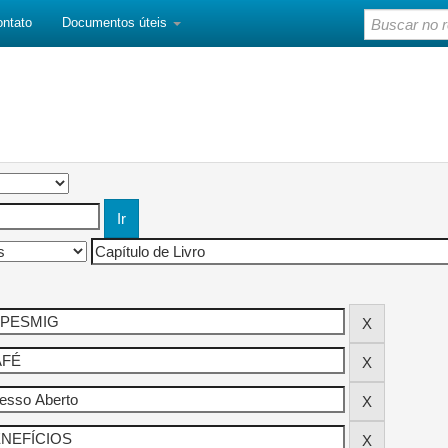
ontato
Documentos úteis