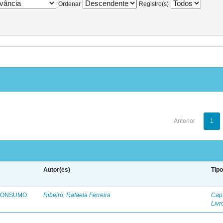
Ordenar
Registro(s)
Anterior
1
Autor(es)
Tip
 CONSUMO
Ribeiro, Rafaela Ferreira
Capí
Livr