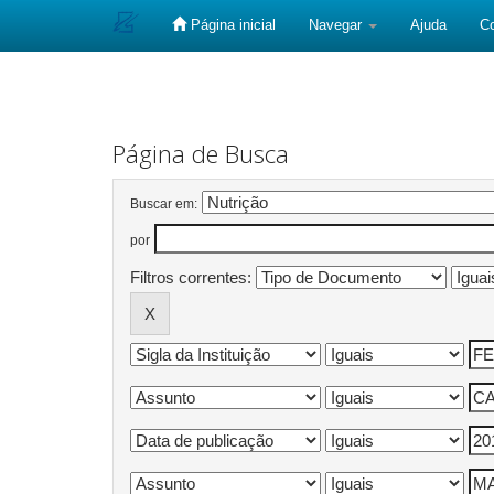
Página inicial
Navegar
Ajuda
C
Skip
navigation
Página de Busca
Buscar em:
por
Filtros correntes: