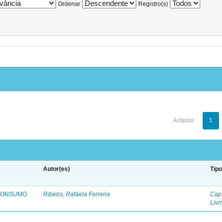
Ordenar
Registro(s)
Anterior
1
Autor(es)
Tip
 CONSUMO
Ribeiro, Rafaela Ferreira
Capí
Livr