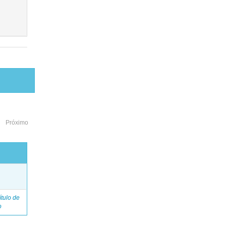
Próximo
o
tulo de
o