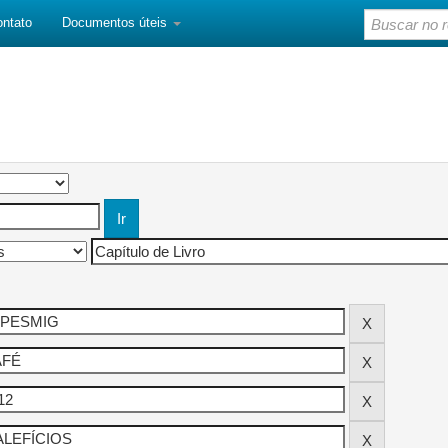
ontato
Documentos úteis