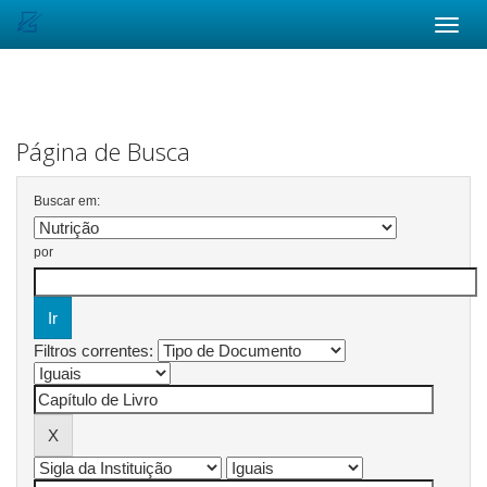
Skip
navigation
Página de Busca
Buscar em:
por
Filtros correntes: