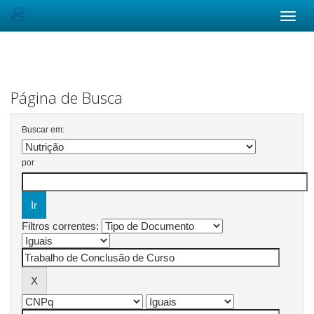
Skip
navigation
Página de Busca
Buscar em:
por
Filtros correntes: