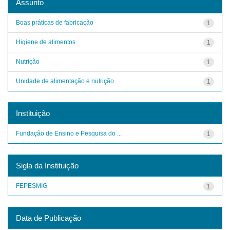
Assunto
Boas práticas de fabricação
1
Higiene de alimentos
1
Nutrição
1
Unidade de alimentação e nutrição
1
Instituição
Fundação de Ensino e Pesquisa do ...
1
Sigla da Instituição
FEPESMIG
1
Data de Publicação