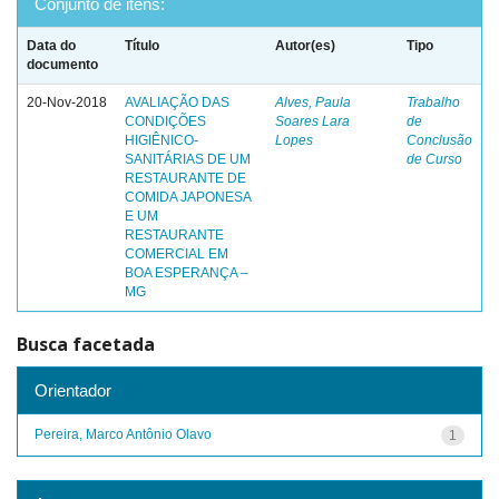
Conjunto de itens:
Data do
Título
Autor(es)
Tipo
documento
20-Nov-2018
AVALIAÇÃO DAS
Alves, Paula
Trabalho
CONDIÇÕES
Soares Lara
de
HIGIÊNICO-
Lopes
Conclusão
SANITÁRIAS DE UM
de Curso
RESTAURANTE DE
COMIDA JAPONESA
E UM
RESTAURANTE
COMERCIAL EM
BOA ESPERANÇA –
MG
Busca facetada
Orientador
Pereira, Marco Antônio Olavo
1