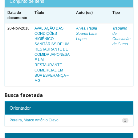
Conjunto de itens:
Data do
Título
Autor(es)
Tipo
documento
20-Nov-2018
AVALIAÇÃO DAS
Alves, Paula
Trabalho
CONDIÇÕES
Soares Lara
de
HIGIÊNICO-
Lopes
Conclusão
SANITÁRIAS DE UM
de Curso
RESTAURANTE DE
COMIDA JAPONESA
E UM
RESTAURANTE
COMERCIAL EM
BOA ESPERANÇA –
MG
Busca facetada
Orientador
Pereira, Marco Antônio Olavo
1