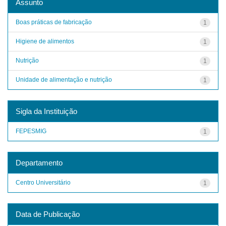
Assunto
Boas práticas de fabricação
1
Higiene de alimentos
1
Nutrição
1
Unidade de alimentação e nutrição
1
Sigla da Instituição
FEPESMIG
1
Departamento
Centro Universitário
1
Data de Publicação