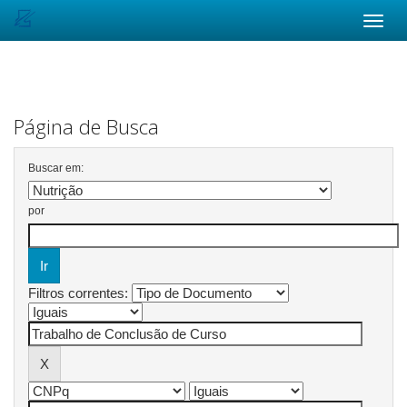
Skip
navigation
Página de Busca
Buscar em:
por
Filtros correntes: