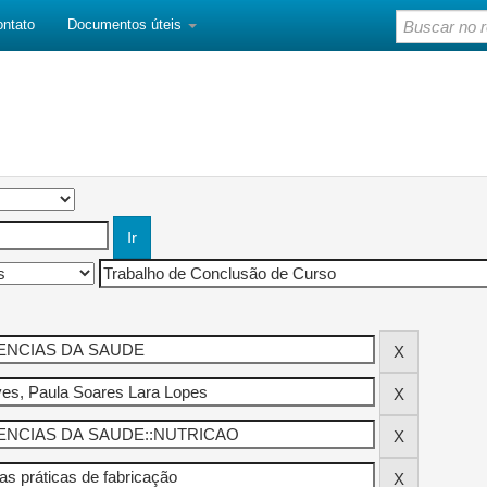
ontato
Documentos úteis