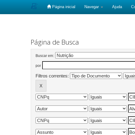
Página inicial
Navegar
Ajuda
C
Skip
navigation
Página de Busca
Buscar em:
por
Filtros correntes: