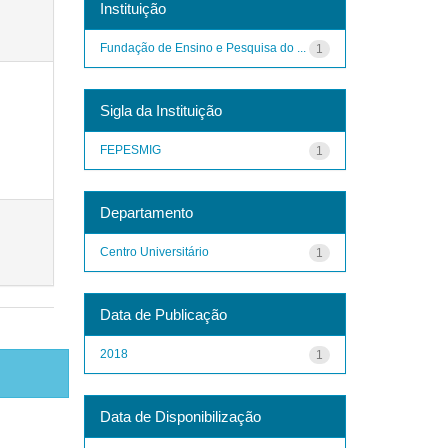
Instituição
Fundação de Ensino e Pesquisa do ...
1
Sigla da Instituição
FEPESMIG
1
Departamento
Centro Universitário
1
Data de Publicação
2018
1
Data de Disponibilização