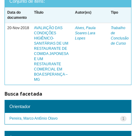
Conjunto de itens:
Data do
Título
Autor(es)
Tipo
documento
20-Nov-2018
AVALIAÇÃO DAS
Alves, Paula
Trabalho
CONDIÇÕES
Soares Lara
de
HIGIÊNICO-
Lopes
Conclusão
SANITÁRIAS DE UM
de Curso
RESTAURANTE DE
COMIDA JAPONESA
E UM
RESTAURANTE
COMERCIAL EM
BOA ESPERANÇA –
MG
Busca facetada
Orientador
Pereira, Marco Antônio Olavo
1