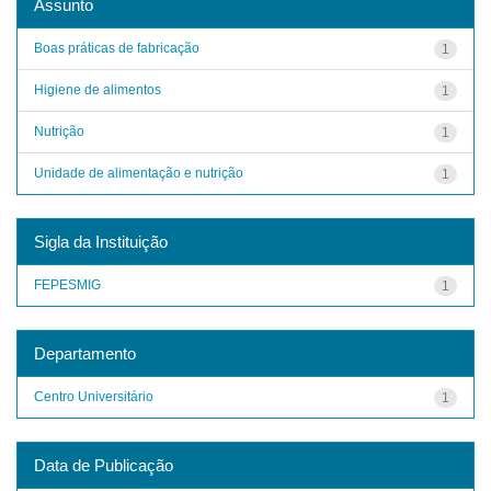
Assunto
Boas práticas de fabricação
1
Higiene de alimentos
1
Nutrição
1
Unidade de alimentação e nutrição
1
Sigla da Instituição
FEPESMIG
1
Departamento
Centro Universitário
1
Data de Publicação