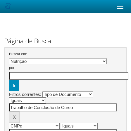
Skip
navigation
Página de Busca
Buscar em:
por
Filtros correntes: