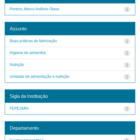
Pereira, Marco Antônio Olavo
1
Assunto
Boas práticas de fabricação
1
Higiene de alimentos
1
Nutrição
1
Unidade de alimentação e nutrição
1
Sigla da Instituição
FEPESMIG
1
Departamento