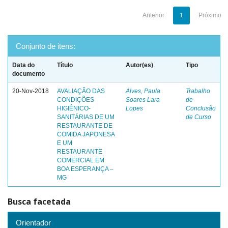
Anterior
1
Próximo
Conjunto de itens:
Data do
Título
Autor(es)
Tipo
documento
20-Nov-2018
AVALIAÇÃO DAS
Alves, Paula
Trabalho
CONDIÇÕES
Soares Lara
de
HIGIÊNICO-
Lopes
Conclusão
SANITÁRIAS DE UM
de Curso
RESTAURANTE DE
COMIDA JAPONESA
E UM
RESTAURANTE
COMERCIAL EM
BOA ESPERANÇA –
MG
Busca facetada
Orientador