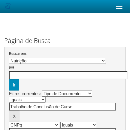
Skip
navigation
Página de Busca
Buscar em:
por
Filtros correntes: