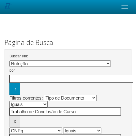
Skip
navigation
Página de Busca
Buscar em:
por
Filtros correntes: