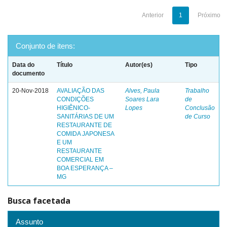
Anterior
1
Próximo
Conjunto de itens:
Data do
Título
Autor(es)
Tipo
documento
20-Nov-2018
AVALIAÇÃO DAS
Alves, Paula
Trabalho
CONDIÇÕES
Soares Lara
de
HIGIÊNICO-
Lopes
Conclusão
SANITÁRIAS DE UM
de Curso
RESTAURANTE DE
COMIDA JAPONESA
E UM
RESTAURANTE
COMERCIAL EM
BOA ESPERANÇA –
MG
Busca facetada
Assunto