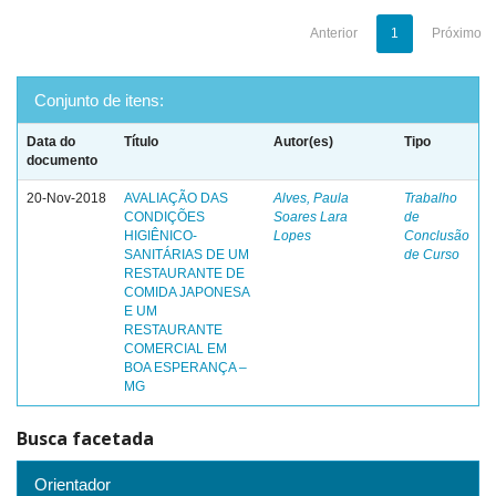
Anterior
1
Próximo
Conjunto de itens:
Data do
Título
Autor(es)
Tipo
documento
20-Nov-2018
AVALIAÇÃO DAS
Alves, Paula
Trabalho
CONDIÇÕES
Soares Lara
de
HIGIÊNICO-
Lopes
Conclusão
SANITÁRIAS DE UM
de Curso
RESTAURANTE DE
COMIDA JAPONESA
E UM
RESTAURANTE
COMERCIAL EM
BOA ESPERANÇA –
MG
Busca facetada
Orientador