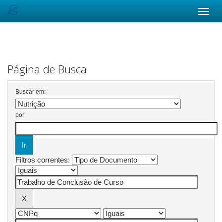
Skip
navigation
Página de Busca
Buscar em:
por
Filtros correntes: