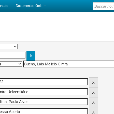
ontato
Documentos úteis