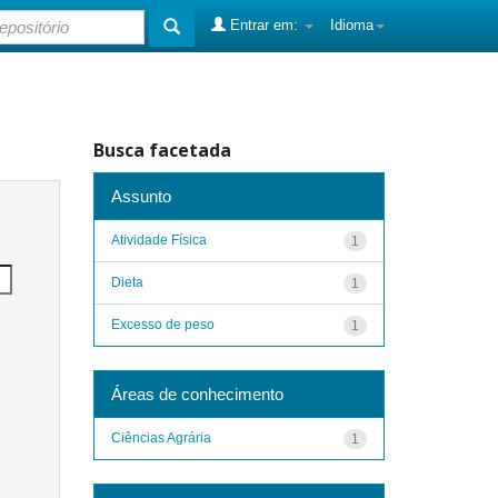
Entrar em:
Idioma
Busca facetada
Assunto
Atividade Física
1
Dieta
1
Excesso de peso
1
Áreas de conhecimento
Ciências Agrária
1