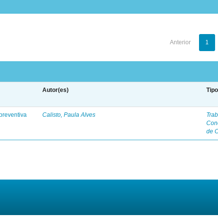
Anterior
1
Autor(es)
Tip
preventiva
Calisto, Paula Alves
Trab
Con
de 