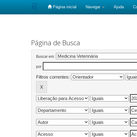
Página inicial
Navegar
Ajuda
C
Skip
navigation
Página de Busca
Buscar em:
por
Filtros correntes: