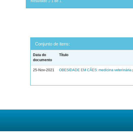
Resultado 1-1 de 1.
Conjunto de itens:
Data do
Título
documento
25-Nov-2021
OBESIDADE EM CÃES: medicina veterinária 