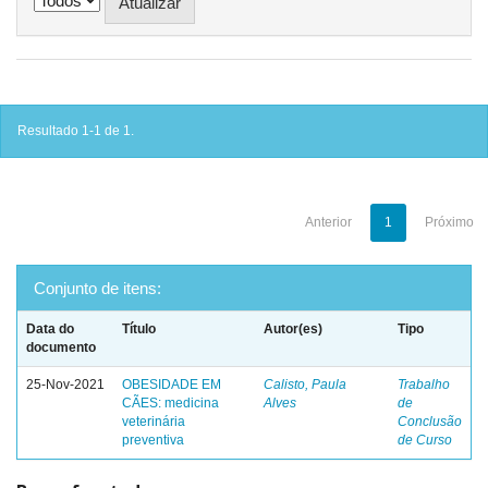
Resultado 1-1 de 1.
Anterior
1
Próximo
Conjunto de itens:
Data do
Título
Autor(es)
Tipo
documento
25-Nov-2021
OBESIDADE EM
Calisto, Paula
Trabalho
CÃES: medicina
Alves
de
veterinária
Conclusão
preventiva
de Curso