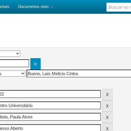
ontato
Documentos úteis