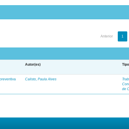
Anterior
1
Autor(es)
Tip
preventiva
Calisto, Paula Alves
Trab
Con
de 