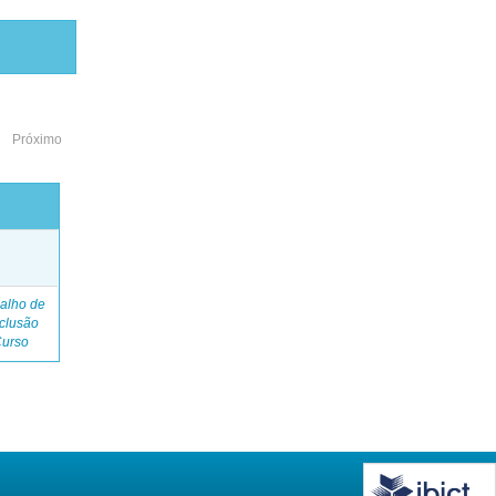
Próximo
o
alho de
clusão
Curso