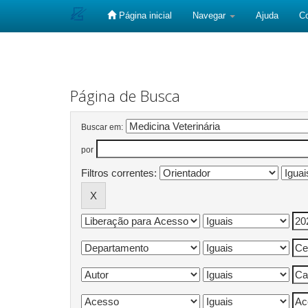
Página inicial
Navegar
Ajuda
C
Skip
navigation
Página de Busca
Buscar em:
por
Filtros correntes: