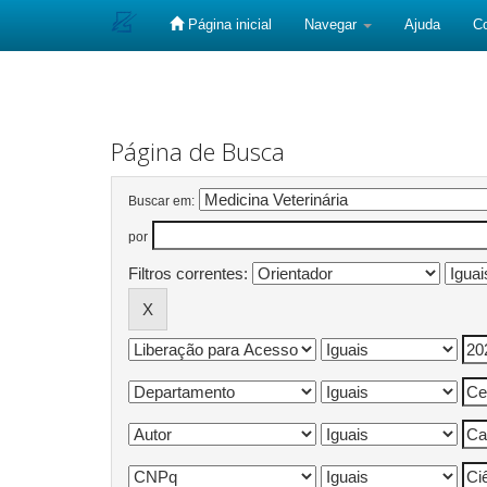
Página inicial
Navegar
Ajuda
C
Skip
navigation
Página de Busca
Buscar em:
por
Filtros correntes: