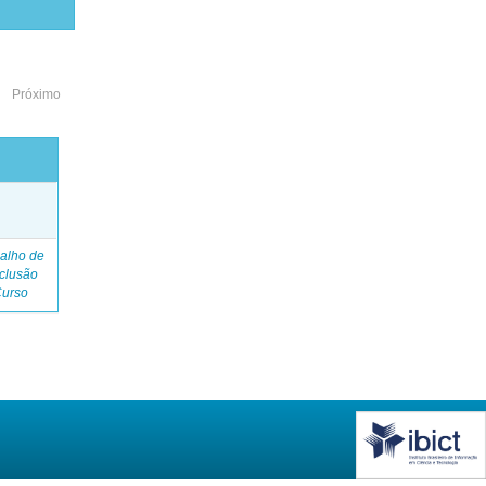
Próximo
o
alho de
clusão
Curso