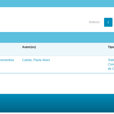
Anterior
1
Autor(es)
Tip
preventiva
Calisto, Paula Alves
Trab
Con
de 