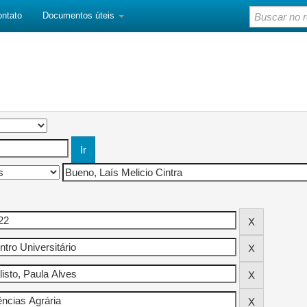
ontato
Documentos úteis