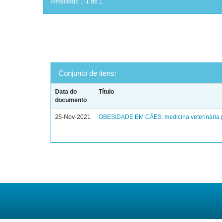
Resultado 1-1 de 1.
Conjunto de itens:
Data do
Título
documento
25-Nov-2021
OBESIDADE EM CÃES: medicina veterinária 