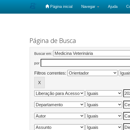
Página inicial
Navegar
Ajuda
C
Skip
navigation
Página de Busca
Buscar em:
por
Filtros correntes: