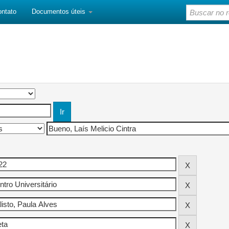
ontato
Documentos úteis