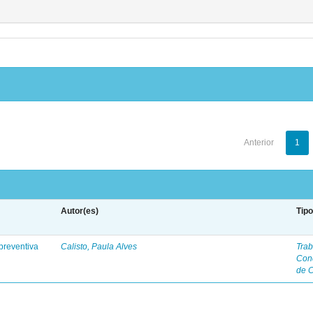
Anterior
1
Autor(es)
Tip
preventiva
Calisto, Paula Alves
Trab
Con
de 