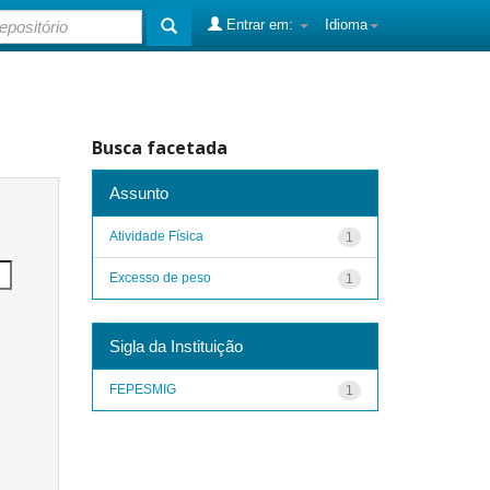
Entrar em:
Idioma
Busca facetada
Assunto
Atividade Física
1
Excesso de peso
1
Sigla da Instituição
FEPESMIG
1