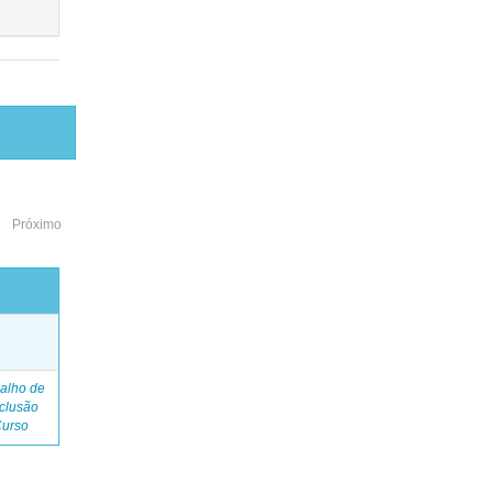
Próximo
o
alho de
clusão
Curso