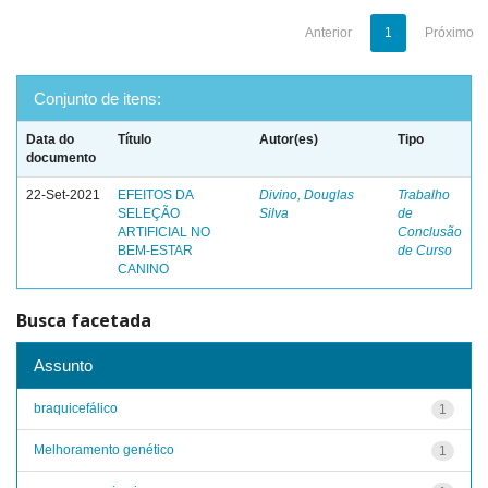
Anterior
1
Próximo
Conjunto de itens:
Data do
Título
Autor(es)
Tipo
documento
22-Set-2021
EFEITOS DA
Divino, Douglas
Trabalho
SELEÇÃO
Silva
de
ARTIFICIAL NO
Conclusão
BEM-ESTAR
de Curso
CANINO
Busca facetada
Assunto
braquicefálico
1
Melhoramento genético
1