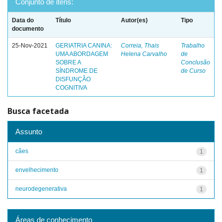
Conjunto de itens:
Data do
Título
Autor(es)
Tipo
documento
25-Nov-2021
GERIATRIA CANINA:
Correia, Thais
Trabalho
UMA ABORDAGEM
Helena Carvalho
de
SOBRE A
Conclusão
SÍNDROME DE
de Curso
DISFUNÇÃO
COGNITIVA
Busca facetada
Assunto
cães
1
envelhecimento
1
neurodegenerativa
1
Áreas de conhecimento