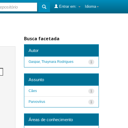
Entrar em:
Idioma
Busca facetada
Autor
Gaspar, Thaynara Rodrigues
1
Assunto
Cães
1
Parvovírus
1
Áreas de conhecimento