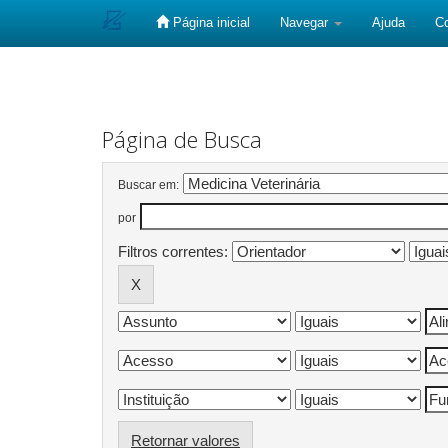
Página inicial
Navegar
Ajuda
C
Skip
navigation
Página de Busca
Buscar em:
por
Filtros correntes:
Retornar valores