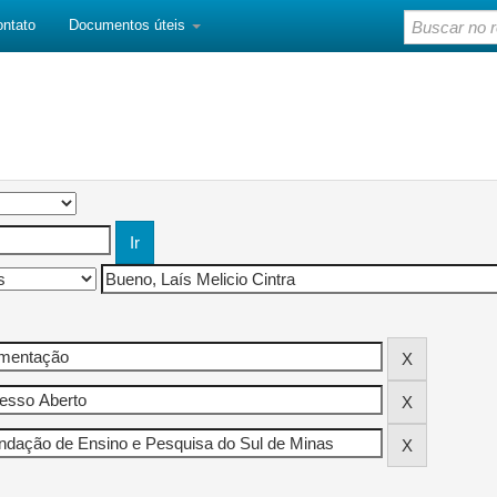
ontato
Documentos úteis