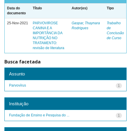
Data do
Título
Autor(es)
Tipo
documento
25-Nov-2021
PARVOVIROSE
Gaspar, Thaynara
Trabalho
CANINA E A
Rodrigues
de
IMPORTÂNCIA DA
Conclusão
NUTRIÇÃO NO
de Curso
TRATAMENTO:
revisão de literatura
Busca facetada
Assunto
Parvovírus
1
Instituição
Fundação de Ensino e Pesquisa do ...
1