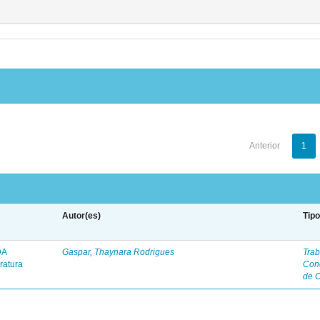
Anterior
1
Autor(es)
Tip
DA
Gaspar, Thaynara Rodrigues
Trab
ratura
Con
de 