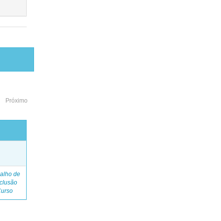
Próximo
o
alho de
clusão
Curso