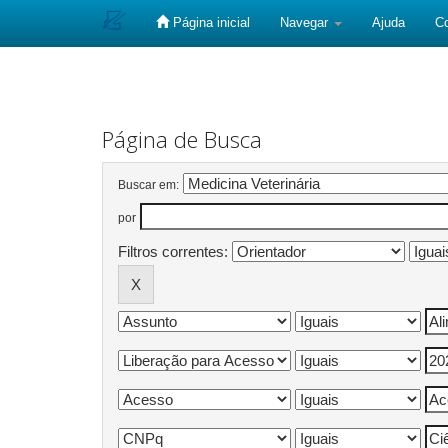
Página inicial
Navegar
Ajuda
C
Skip
navigation
Página de Busca
Buscar em:
por
Filtros correntes: