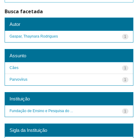
Busca facetada
Autor
Gaspar, Thaynara Rodrigues
1
Assunto
Cães
1
Parvovírus
1
Instituição
Fundação de Ensino e Pesquisa do ...
1
Sigla da Instituição