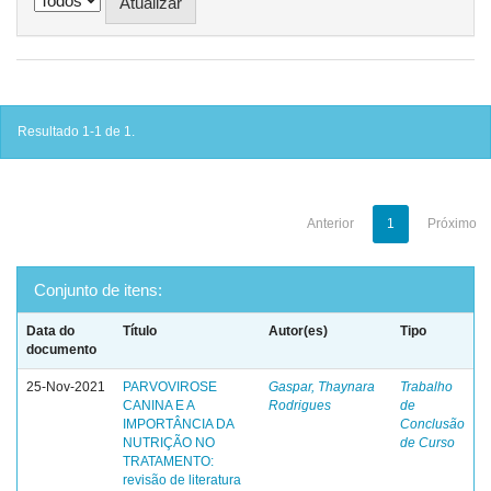
Resultado 1-1 de 1.
Anterior
1
Próximo
Conjunto de itens:
Data do
Título
Autor(es)
Tipo
documento
25-Nov-2021
PARVOVIROSE
Gaspar, Thaynara
Trabalho
CANINA E A
Rodrigues
de
IMPORTÂNCIA DA
Conclusão
NUTRIÇÃO NO
de Curso
TRATAMENTO:
revisão de literatura