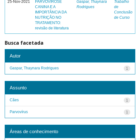
25-Nov-2021
PARVOVIROSE
Gaspar, Thaynara
Trabalho
CANINA E A
Rodrigues
de
IMPORTÂNCIA DA
Conclusão
NUTRIÇÃO NO
de Curso
TRATAMENTO:
revisão de literatura
Busca facetada
Autor
Gaspar, Thaynara Rodrigues
1
Assunto
Cães
1
Parvovírus
1
Áreas de conhecimento