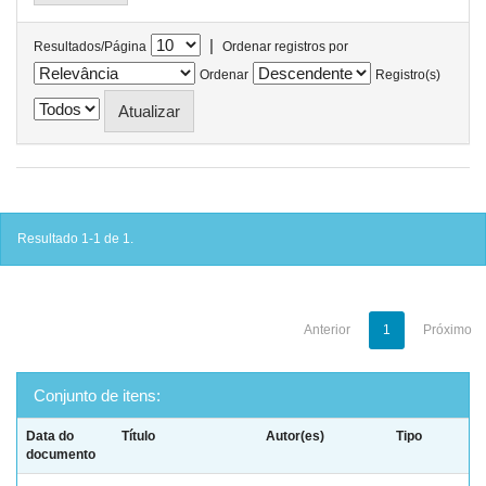
|
Resultados/Página
Ordenar registros por
Ordenar
Registro(s)
Resultado 1-1 de 1.
Anterior
1
Próximo
Conjunto de itens:
Data do
Título
Autor(es)
Tipo
documento