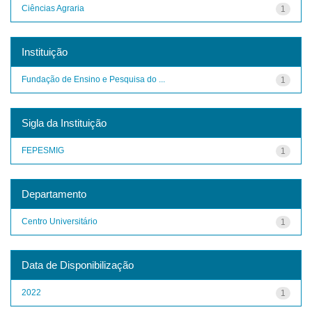
Ciências Agraria
1
Instituição
Fundação de Ensino e Pesquisa do ...
1
Sigla da Instituição
FEPESMIG
1
Departamento
Centro Universitário
1
Data de Disponibilização
2022
1