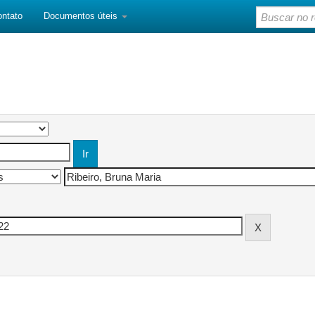
ontato
Documentos úteis