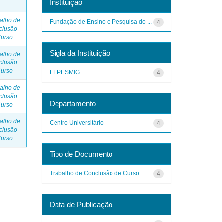
Instituição
alho de
Fundação de Ensino e Pesquisa do ...
4
clusão
Curso
Sigla da Instituição
alho de
clusão
Curso
FEPESMIG
4
alho de
clusão
Departamento
Curso
alho de
Centro Universitário
4
clusão
Curso
Tipo de Documento
Trabalho de Conclusão de Curso
4
Data de Publicação