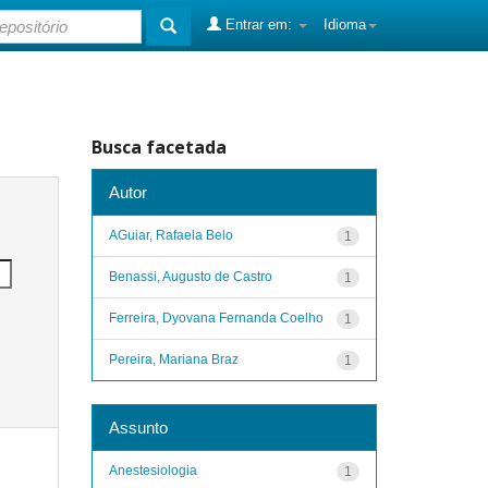
Entrar em:
Idioma
Busca facetada
Autor
AGuiar, Rafaela Belo
1
Benassi, Augusto de Castro
1
Ferreira, Dyovana Fernanda Coelho
1
Pereira, Mariana Braz
1
Assunto
Anestesiologia
1