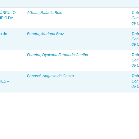
MÚSCULO
AGuiar, Rafaela Belo
Trab
MEIO DA
Con
de 
o de
Pereira, Mariana Braz
Trab
Con
de 
Ferreira, Dyovana Fernanda Coelho
Trab
Con
de 
Benassi, Augusto de Castro
Trab
TES –
Con
de 