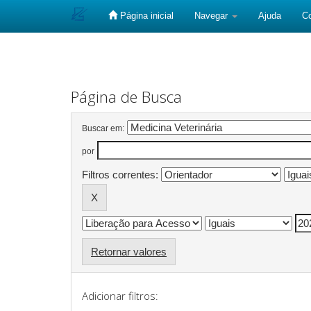
Página inicial
Navegar
Ajuda
C
Skip
navigation
Página de Busca
Buscar em:
por
Filtros correntes:
Retornar valores
Adicionar filtros: