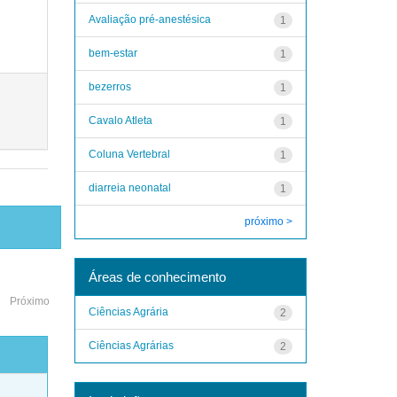
Avaliação pré-anestésica
1
bem-estar
1
bezerros
1
Cavalo Atleta
1
Coluna Vertebral
1
diarreia neonatal
1
próximo >
Áreas de conhecimento
Próximo
Ciências Agrária
2
Ciências Agrárias
2
o