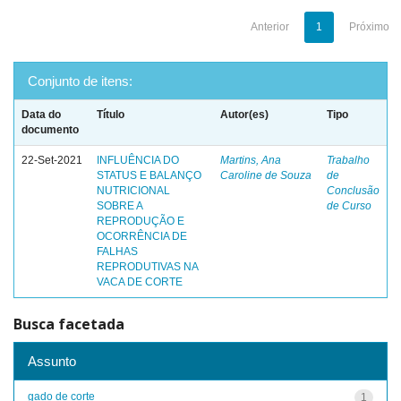
Anterior
1
Próximo
Conjunto de itens:
Data do
Título
Autor(es)
Tipo
documento
22-Set-2021
INFLUÊNCIA DO
Martins, Ana
Trabalho
STATUS E BALANÇO
Caroline de Souza
de
NUTRICIONAL
Conclusão
SOBRE A
de Curso
REPRODUÇÃO E
OCORRÊNCIA DE
FALHAS
REPRODUTIVAS NA
VACA DE CORTE
Busca facetada
Assunto
gado de corte
1