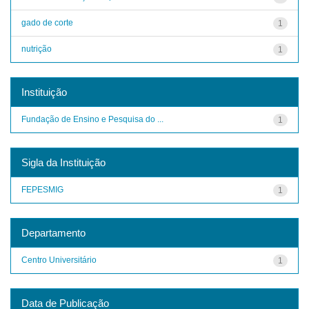
gado de corte
1
nutrição
1
Instituição
Fundação de Ensino e Pesquisa do ...
1
Sigla da Instituição
FEPESMIG
1
Departamento
Centro Universitário
1
Data de Publicação