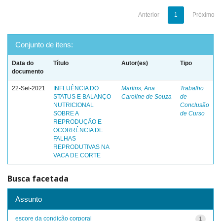
Anterior
1
Próximo
Conjunto de itens:
Data do
Título
Autor(es)
Tipo
documento
22-Set-2021
INFLUÊNCIA DO
Martins, Ana
Trabalho
STATUS E BALANÇO
Caroline de Souza
de
NUTRICIONAL
Conclusão
SOBRE A
de Curso
REPRODUÇÃO E
OCORRÊNCIA DE
FALHAS
REPRODUTIVAS NA
VACA DE CORTE
Busca facetada
Assunto
escore da condição corporal
1