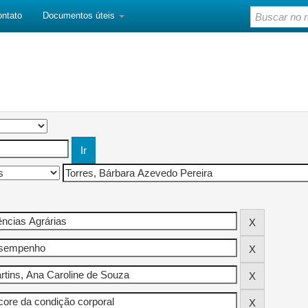
ontato
Documentos úteis