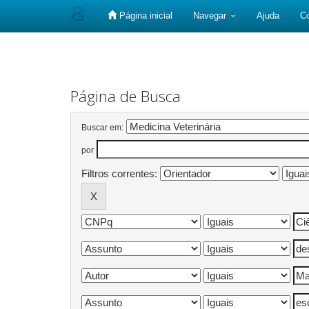
Página inicial
Navegar
Ajuda
C
Skip
navigation
Página de Busca
Buscar em:
por
Filtros correntes: