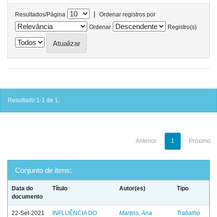
|
Resultados/Página
Ordenar registros por
Ordenar
Registro(s)
Resultado 1-1 de 1.
Anterior
1
Próximo
Conjunto de itens:
Data do
Título
Autor(es)
Tipo
documento
22-Set-2021
INFLUÊNCIA DO
Martins, Ana
Trabalho