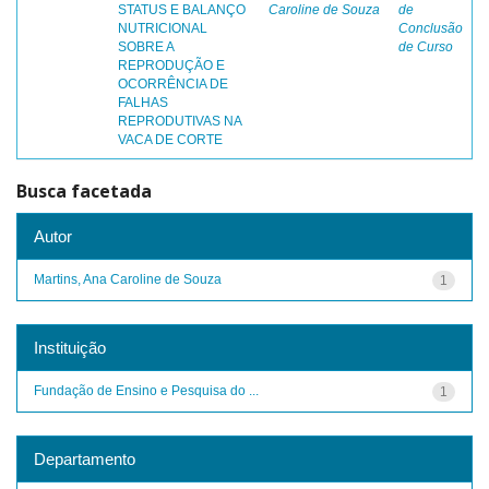
STATUS E BALANÇO
Caroline de Souza
de
NUTRICIONAL
Conclusão
SOBRE A
de Curso
REPRODUÇÃO E
OCORRÊNCIA DE
FALHAS
REPRODUTIVAS NA
VACA DE CORTE
Busca facetada
Autor
Martins, Ana Caroline de Souza
1
Instituição
Fundação de Ensino e Pesquisa do ...
1
Departamento